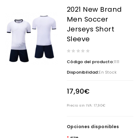
2021 New Brand
Men Soccer
Jerseys Short
Sleeve
Código del producto:
1111
Disponibilidad:
En Stock
17,90€
Precio sin IVA:
17,90€
Opciones disponibles
size