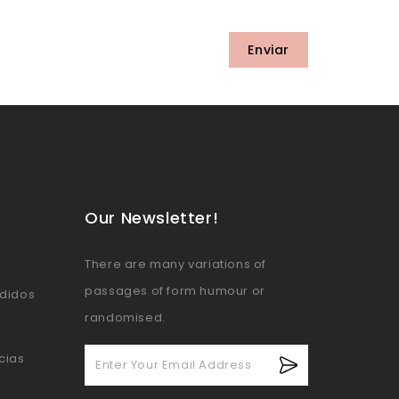
Our Newsletter!
There are many variations of
passages of form humour or
edidos
randomised.
icias