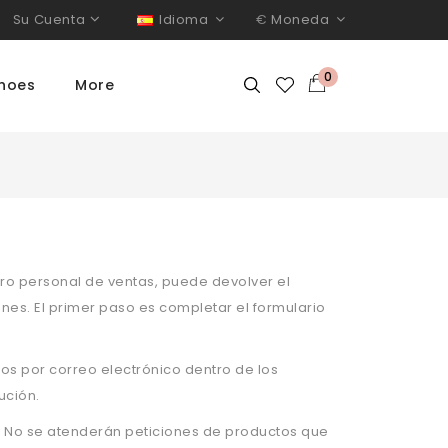
Su Cuenta
Idioma
€
Moneda
0
hoes
More
tro personal de ventas, puede devolver el
nes. El primer paso es completar el formulario
os por correo electrónico dentro de los
ución.
. No se atenderán peticiones de productos que