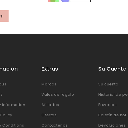
ás
mación
Extras
Su Cuenta
 us
Marcas
Su cuenta
Us
Vales de regalo
Historial de p
y Information
Afiliados
Favoritos
 Policy
Ofertas
Boletín de not
& Conditions
Contáctenos
Devoluciones