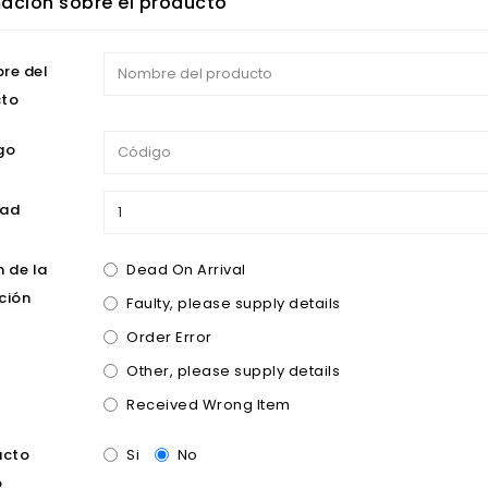
ación sobre el producto
re del
cto
go
dad
 de la
Dead On Arrival
ción
Faulty, please supply details
Order Error
Other, please supply details
Received Wrong Item
ucto
Si
No
o