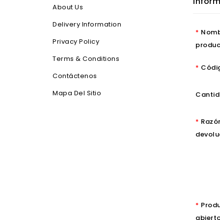
Inform
About Us
Delivery Information
Nomb
Privacy Policy
produ
Terms & Conditions
Códi
Contáctenos
Mapa Del Sitio
Canti
Razón
devolu
Prod
abiert