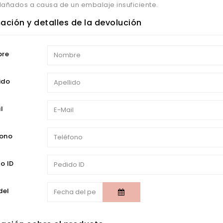
dañados a causa de un embalaje insuficiente.
ación y detalles de la devolución
re
ido
l
fono
o ID
del
o