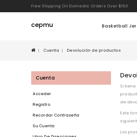
Free Shipping On Domestic Orders Over $150
cepmu
Basketball Je
Cuenta
Devolución de productos
Devo
Cuenta
Si tien
Acceder
product
de devo
Registro
Este fo
Recordar Contraseña
siguien
Su Cuenta
Los pro
Libro De Direcciones