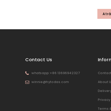
Atr
Contact Us
Infor
whatsapp:+86 13696942327
Contact
winnie@hytodas.com
About 
Deliver
Privacy
Terms 