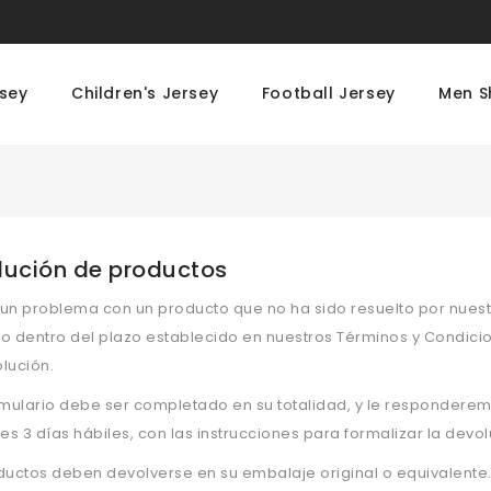
rsey
Children's Jersey
Football Jersey
Men S
lución de productos
e un problema con un producto que no ha sido resuelto por nues
o dentro del plazo establecido en nuestros Términos y Condicio
lución.
rmulario debe ser completado en su totalidad, y le responderem
tes 3 días hábiles, con las instrucciones para formalizar la devol
ductos deben devolverse en su embalaje original o equivalente